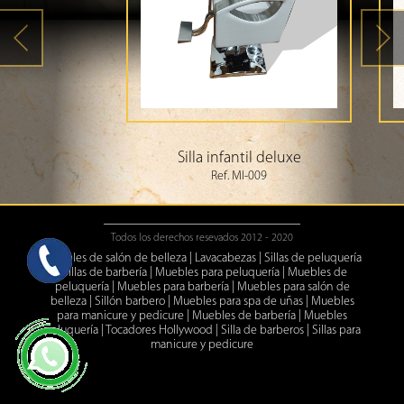
Silla infantil deluxe
Ref. MI-009
Todos los derechos resevados 2012 - 2020
Muebles de salón de belleza
|
Lavacabezas
|
Sillas de peluquería
|
Sillas de barbería
|
Muebles para peluquería
|
Muebles de
peluquería
|
Muebles para barbería
|
Muebles para salón de
belleza
|
Sillón barbero
|
Muebles para spa de uñas
|
Muebles
para manicure y pedicure
|
Muebles de barbería
|
Muebles
peluquería
|
Tocadores Hollywood
|
Silla de barberos
|
Sillas para
manicure y pedicure