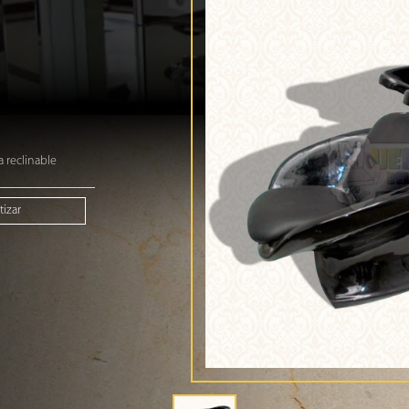
a reclinable
izar