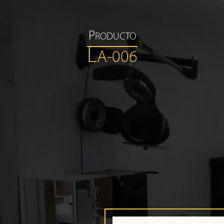
P
RODUCTO
L
A-006