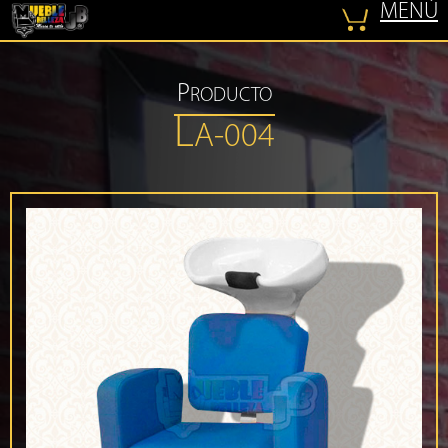
MENÚ
COTIZAR
P
RODUCTO
L
A-004