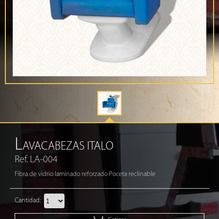
L
AVACABEZAS ITALO
Ref. LA-004
Fibra de vidrio laminado reforzado Poceta reclinable
Cantidad: