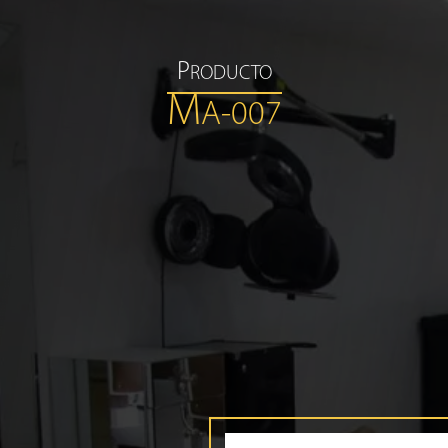
P
RODUCTO
M
A-007