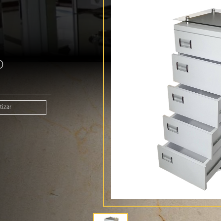
O
izar