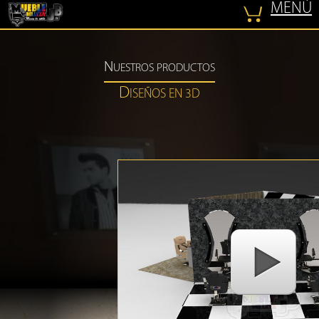
MENÚ
COTIZAR
N
UESTROS PRODUCTOS
D
ISEÑOS EN 3D