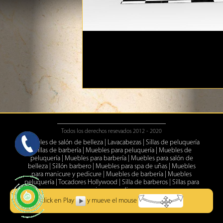
Todos los derechos resevados 2012 - 2020
Muebles de salón de belleza
|
Lavacabezas
|
Sillas de peluquería
|
Sillas de barbería
|
Muebles para peluquería
|
Muebles de
peluquería
|
Muebles para barbería
|
Muebles para salón de
belleza
|
Sillón barbero
|
Muebles para spa de uñas
|
Muebles
para manicure y pedicure
|
Muebles de barbería
|
Muebles
peluquería
|
Tocadores Hollywood
|
Silla de barberos
|
Sillas para
manicure y pedicure
Click en Play
y mueve el mouse