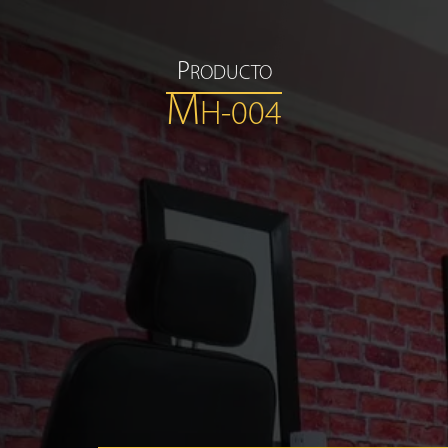
P
RODUCTO
M
H-004