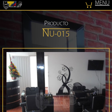
MENÚ
COTIZAR
P
RODUCTO
N
U-015