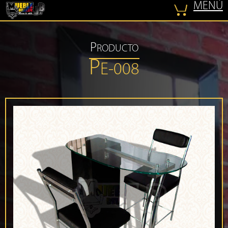
MENÚ
COTIZAR
P
RODUCTO
P
E-008