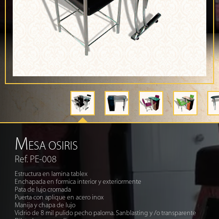
M
ESA OSIRIS
Ref. PE-008
Estructura en lamina tablex
Enchapada en formica interior y exteriormente
Pata de lujo cromada
Puerta con aplique en acero inox
Manija y chapa de lujo
Vidrio de 8 mil pulido pecho paloma. Sanblasting y /o transparente