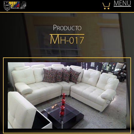
MENÚ
COTIZAR
P
RODUCTO
M
H-017