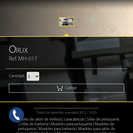
O
RUX
Ref. MH-017
Cantidad:
Cotizar
Todos los derechos resevados 2012 - 2020
Muebles de salón de belleza
|
Lavacabezas
|
Sillas de peluquería
|
Sillas de barbería
|
Muebles para peluquería
|
Muebles de
peluquería
|
Muebles para barbería
|
Muebles para salón de