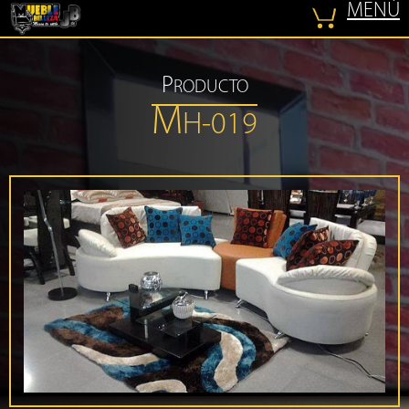
MENÚ
COTIZAR
P
RODUCTO
M
H-019