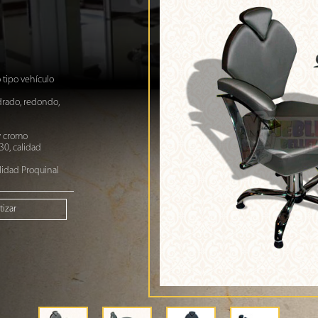
 tipo vehículo
adrado, redondo,
y cromo
0, calidad
alidad Proquinal
izar