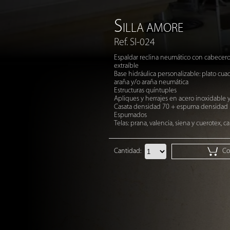
S
ILLA AMORE
Ref. SI-024
Espaldar reclina neumático con cabecero
extraíble
Base hidráulica personalizable: plato cu
araña y/o araña neumática
Estructuras quíntuples
Apliques y herrajes en acero inoxidable 
Casata densidad 70 + espuma densidad 3
Espumados
Telas: prana, valencia, siena y cuerotex, c
Cantidad:
Cot