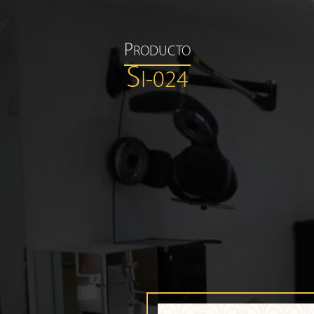
P
RODUCTO
S
I-024