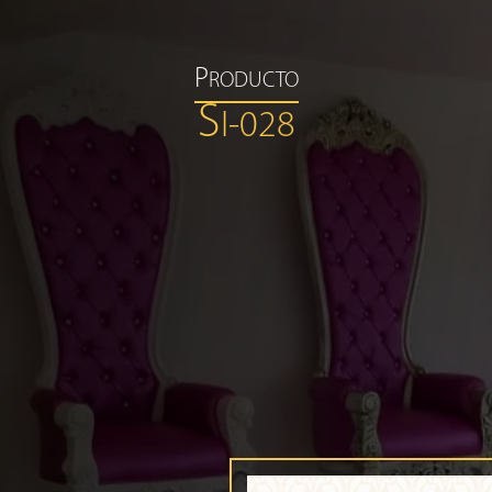
P
RODUCTO
S
I-028