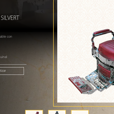
 SILVERT
nable con
quinal
izar