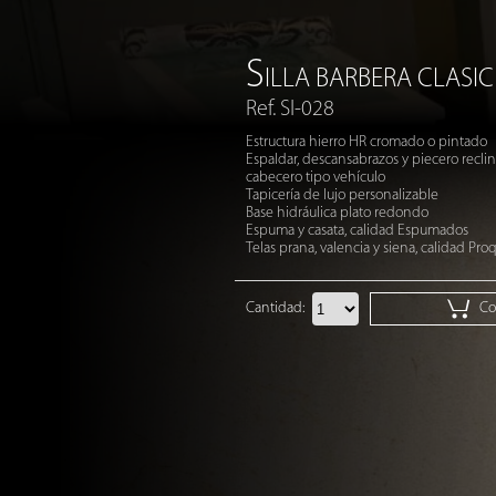
S
ILLA BARBERA CLASIC
Ref. SI-028
Estructura hierro HR cromado o pintado
Espaldar, descansabrazos y piecero recli
cabecero tipo vehículo
Tapicería de lujo personalizable
Base hidráulica plato redondo
Espuma y casata, calidad Espumados
Telas prana, valencia y siena, calidad Pro
Cantidad:
Cot