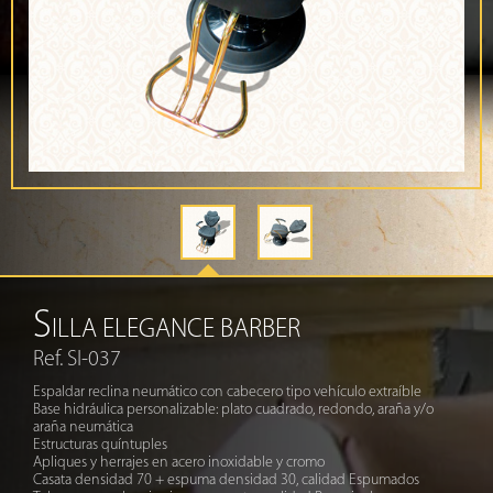
S
ILLA ELEGANCE BARBER
Ref. SI-037
Espaldar reclina neumático con cabecero tipo vehículo extraíble
Base hidráulica personalizable: plato cuadrado, redondo, araña y/o
araña neumática
Estructuras quíntuples
Apliques y herrajes en acero inoxidable y cromo
Casata densidad 70 + espuma densidad 30, calidad Espumados