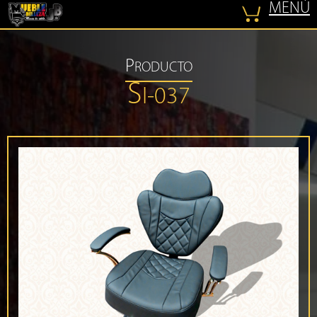
MENÚ
COTIZAR
P
RODUCTO
S
I-037