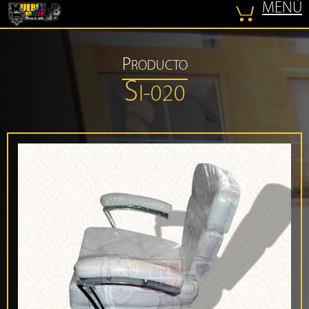
MENÚ
COTIZAR
P
RODUCTO
S
I-020