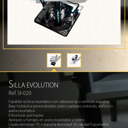
S
ILLA EVOLUTION
Ref. SI-020
Espaldar reclina neumático con cabecero tipo vehículo extraíble
Base hidráulica personalizable: plato cuadrado, redondo, araña y/o
araña neumática
Estructuras quíntuples
Apliques y herrajes en acero inoxidable y cromo
Casata densidad 70 + espuma densidad 30, calidad Espumados