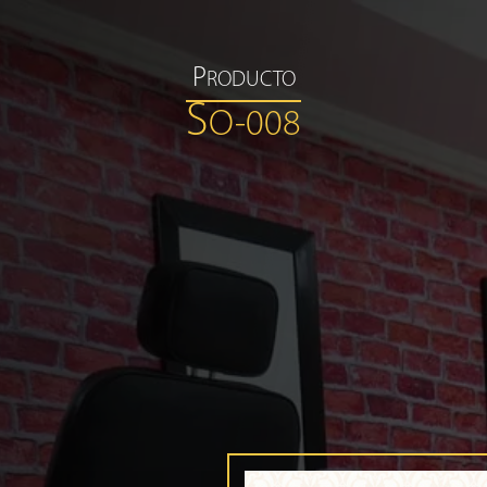
P
RODUCTO
S
O-008