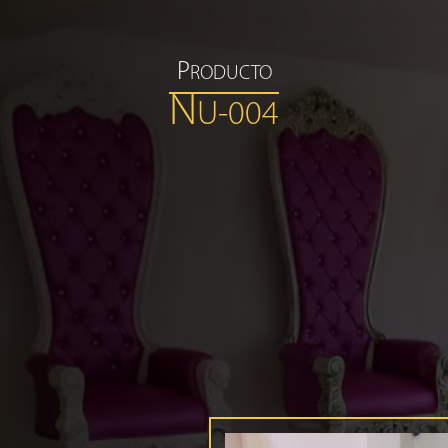
P
RODUCTO
N
U-004