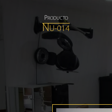
P
RODUCTO
N
U-014