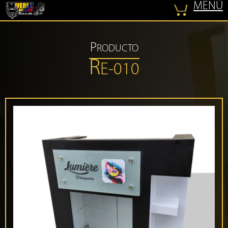
MENÚ
COTIZAR
P
RODUCTO
R
E-010