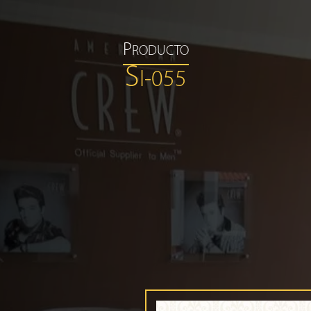
P
RODUCTO
S
I-055